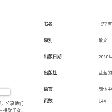
书名
《罕有
類別
散文
出版日期
2010
出版社
蓝蓝的
语言
简体中
页数
144
声，分享他们
 接受子女、