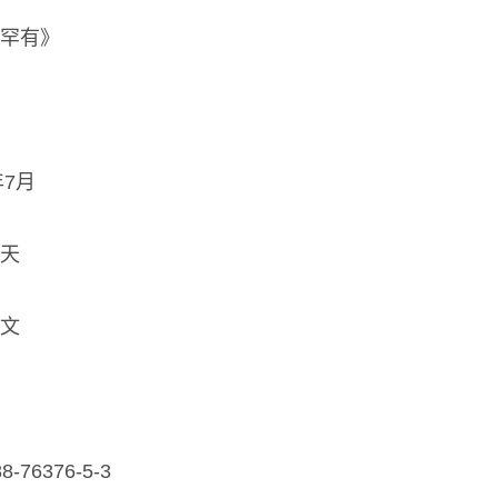
罕有》
年7月
天
文
88-76376-5-3