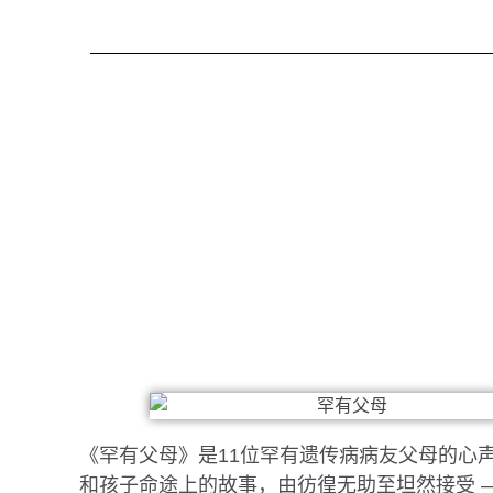
《罕有父母》是11位罕有遗传病病友父母的心
和孩子命途上的故事，由彷徨无助至坦然接受 —