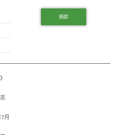
捐款
》
志
年7月