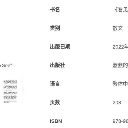
书名
《看见
类别
散文
出版日期
2022
出版社
蓝蓝的
语言
繁体中
页数
208
ISBN
978-9