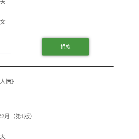
天
文
捐款
人情》
3年2月（第1版）
天