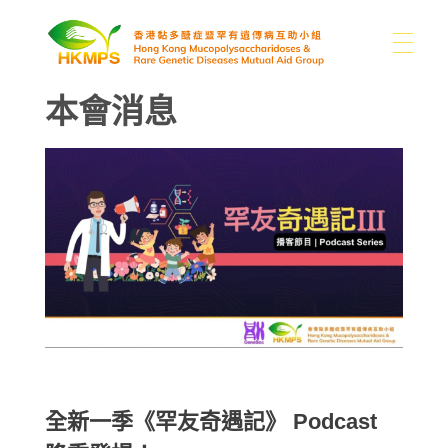
本會消息
關於我們
香港黏多醣症暨罕有遺傳病互助小組
認識醣豆豆
關於我們
我們的困難
支持我們
黏多醣症及罕有病類型
本會消息
分享
其他罕有病資訊
媒體
捐款
書籍
聯絡我們
捐款用途
連結
全新一季《罕友奇遇記》 Podcast
繁
圖片集