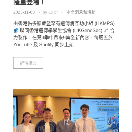
捐助者鳴謝
隆重登場！
2025-11-03
by
本會消息和活動
影視廊
Editor
其他鳴謝
由香港黏多醣症暨罕有遺傳病互助小組 (HKMPS)
繁
媒體報導
為病友打氣
聯同香港遺傳學學生協會 (HKGeneSoc)
合
力製作，在第3季中帶來9集全新內容，每週五於
简
會員圖片集
YouTube 及 Spotify 同步上架！
EN
詳情按此