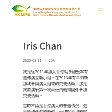
關於我們
香港黏多醣症暨罕有遺傳病互助小組
Iris Chan
認識醣豆豆
關於我們
我們的困難
2025-03-11
20A
支持我們
黏多醣症及罕有病類型
本會消息
我是從2011年加入香港黏多醣暨罕有
遺傳病互助小組。在2013年有幸到新
分享
其他罕有病資訊
加坡參與病人組織的交流活動，那是
我發病後第一次乘坐飛機到國外參加
媒體
捐款
書籍
聯絡我們
交流活動。
捐款用途
連結
當時不論是香港病人的普遍情況，還
是輪椅外遊的預備，一切就是抱着戰
繁
圖片集