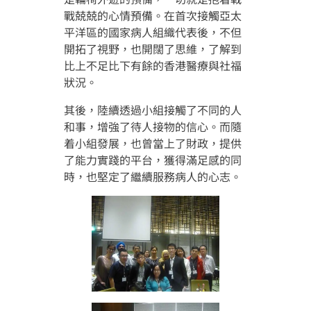
捐助者鳴謝
戰兢兢的心情預備。在首次接觸亞太
平洋區的國家病人組織代表後，不但
影視廊
其他鳴謝
開拓了視野，也開闊了思維，了解到
繁
媒體報導
為病友打氣
比上不足比下有餘的香港醫療與社福
狀況。
會員圖片集
其後，陸續透過小組接觸了不同的人
和事，增強了待人接物的信心。而隨
着小組發展，也曾當上了財政，提供
了能力實踐的平台，獲得滿足感的同
時，也堅定了繼續服務病人的心志。