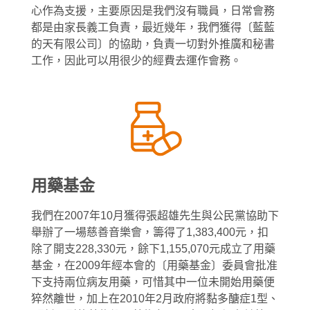
捐助者鳴謝
心作為支援，主要原因是我們沒有職員，日常會務
都是由家長義工負責，最近幾年，我們獲得〔藍藍
影視廊
其他鳴謝
的天有限公司〕的協助，負責一切對外推廣和秘書
繁
媒體報導
工作，因此可以用很少的經費去運作會務。
為病友打氣
简
會員圖片集
EN
用藥基金
我們在2007年10月獲得張超雄先生與公民黨協助下
舉辦了一場慈善音樂會，籌得了1,383,400元，扣
除了開支228,330元，餘下1,155,070元成立了用藥
基金，在2009年經本會的〔用藥基金〕委員會批准
下支持兩位病友用藥，可惜其中一位未開始用藥便
猝然離世，加上在2010年2月政府將黏多醣症1型、