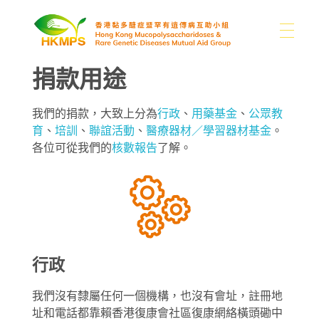
捐款用途
關於我們
香港黏多醣症暨罕有遺傳病互助小組
我們的捐款，大致上分為
行政
、
用藥基金
、
公眾教
育
、
培訓
、
聯誼活動
、
醫療器材／學習器材基金
。
認識醣豆豆
關於我們
各位可從我們的
核數報告
了解。
我們的困難
支持我們
黏多醣症及罕有病類型
本會消息
分享
其他罕有病資訊
媒體
捐款
書籍
聯絡我們
行政
捐款用途
連結
我們沒有隸屬任何一個機構，也沒有會址，註冊地
址和電話都靠賴香港復康會社區復康網絡橫頭磡中
繁
圖片集