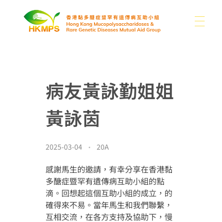
關於我們
香港黏多醣症暨罕有遺傳病互助小組
病友黃詠勤姐姐
認識醣豆豆
關於我們
黃詠茵
我們的困難
支持我們
黏多醣症及罕有病類型
本會消息
2025-03-04
20A
分享
其他罕有病資訊
感謝馬生的邀請，有幸分享在香港黏
媒體
多醣症暨罕有遺傳病互助小組的點
捐款
書籍
聯絡我們
滴。回想起這個互助小組的成立，的
捐款用途
連結
確得來不易。當年馬生和我們聯繫，
互相交流，在各方支持及協助下，慢
繁
圖片集