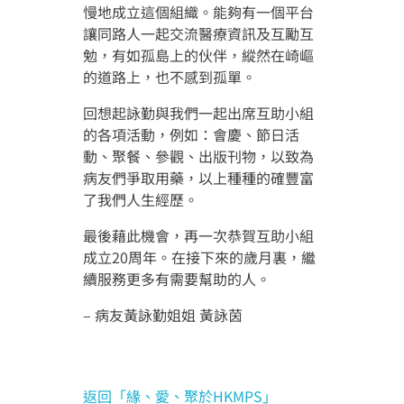
捐助者鳴謝
慢地成立這個組織。能夠有一個平台
讓同路人一起交流醫療資訊及互勵互
影視廊
其他鳴謝
勉，有如孤島上的伙伴，縱然在崎嶇
的道路上，也不感到孤單。
繁
媒體報導
為病友打氣
回想起詠勤與我們一起出席互助小組
會員圖片集
的各項活動，例如：會慶、節日活
動、聚餐、參觀、出版刊物，以致為
病友們爭取用藥，以上種種的確豐富
了我們人生經歷。
最後藉此機會，再一次恭賀互助小組
成立20周年。在接下來的歲月裏，繼
續服務更多有需要幫助的人。
– 病友黃詠勤姐姐 黃詠茵
返回「緣、愛、聚於HKMPS」