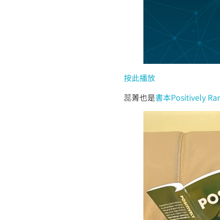
按此播放
蕊菁也是
書本Positively Ra