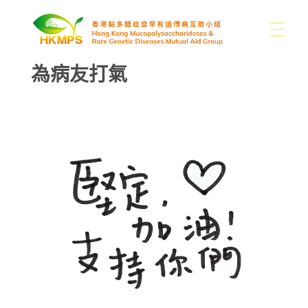
為病友打氣
關於我們
香港黏多醣症暨罕有遺傳病互助小組
認識醣豆豆
關於我們
我們的困難
支持我們
黏多醣症及罕有病類型
本會消息
分享
其他罕有病資訊
媒體
捐款
書籍
聯絡我們
捐款用途
連結
繁
圖片集