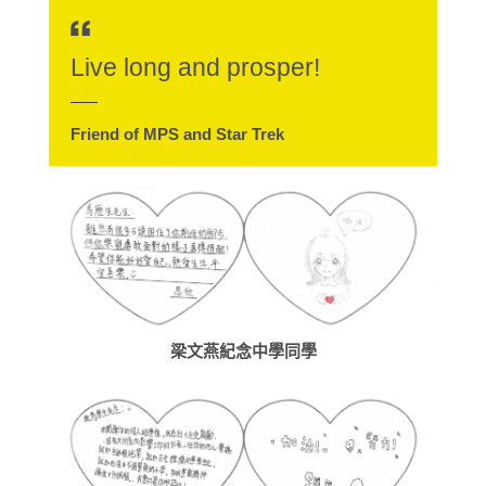
Live long and prosper!
Friend of MPS and Star Trek
梁文燕紀念中學同學