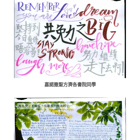
嘉諾撒聖方濟各書院同學