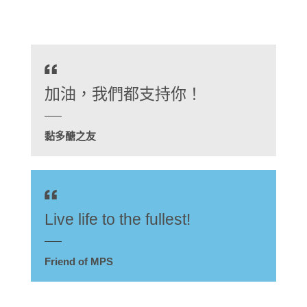
捐助者鳴謝
影視廊
其他鳴謝
繁
媒體報導
為病友打氣
會員圖片集
加油，我們都支持你！
黏多醣之友
Live life to the fullest!
Friend of MPS