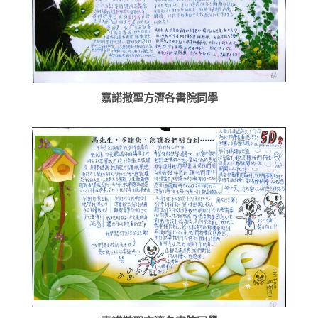
嘉諾撒聖方濟各書院同學