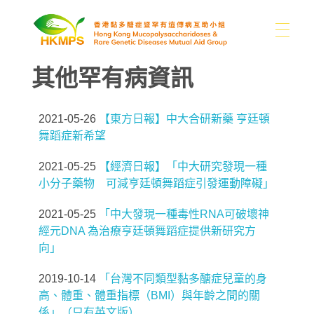
其他罕有病資訊
關於我們
香港黏多醣症暨罕有遺傳病互助小組
2021-05-26
【東方日報】中大合研新藥 亨廷頓
認識醣豆豆
關於我們
舞蹈症新希望
我們的困難
2021-05-25
【經濟日報】「中大研究發現一種
小分子藥物 可減亨廷頓舞蹈症引發運動障礙」
支持我們
黏多醣症及罕有病類型
本會消息
2021-05-25
「中大發現一種毒性RNA可破壞神
分享
其他罕有病資訊
經元DNA 為治療亨廷頓舞蹈症提供新研究方
向」
媒體
捐款
書籍
聯絡我們
2019-10-14
「台灣不同類型黏多醣症兒童的身
捐款用途
連結
高、體重、體重指標（BMI）與年齡之間的關
係」（只有英文版）
繁
圖片集