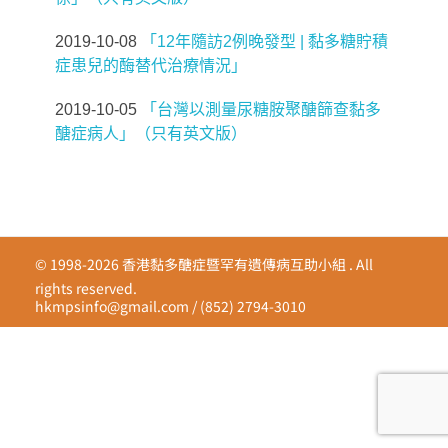
捐助者鳴謝
2019-10-08
「12年隨訪2例晚發型 | 黏多糖貯積
影視廊
其他鳴謝
症患兒的酶替代治療情況」
繁
媒體報導
為病友打氣
2019-10-05
「台灣以測量尿糖胺聚醣篩查黏多
简
會員圖片集
醣症病人」（只有英文版）
EN
© 1998-2026 香港黏多醣症暨罕有遺傳病互助小組 . All
rights reserved.
hkmpsinfo@gmail.com
/ (852) 2794-3010