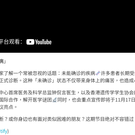
病
」
家了解一个常被忽视的话题：未能确诊的疾病
许多患者长期受
正式诊断。这种「未确诊」状态不仅带来身体上的痛苦，也造成
心首席医务及科学总监钟侃言医生，以及香港遗传学学生协会的成员H
国际合作，解开医学谜团
同时，也会重点宣传即将于11月17
议亮点。
断？或你身边也有面对类似困难的朋友？这期节目绝对不容错过
tify
)