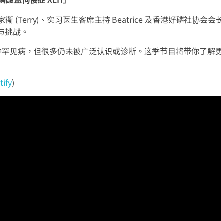
衞 (Terry)、实习医生客席主持 Beatrice 及香港好磷社协会会
与挑战。
00种罕见病，但很多仍未被广泛认识或诊断。这季节目将带你了解
tify
)