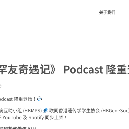
关于我们
友奇遇记》 Podcast 隆
动
cast 隆重登场！
助小组 (HKMPS)
联同香港遗传学学生协会 (HKGeneSoc
uTube 及 Spotify 同步上架！
酸盐佝偻症 XLH」