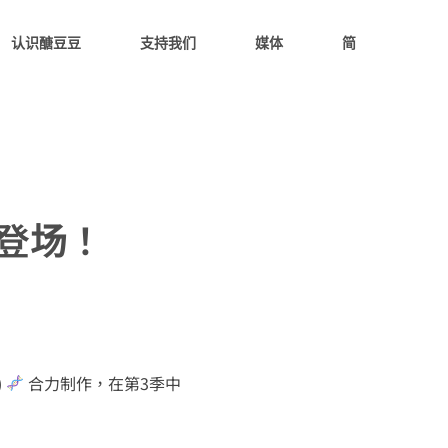
认识醣豆豆
支持我们
媒体
简
重登场！
)
合力制作，在第3季中