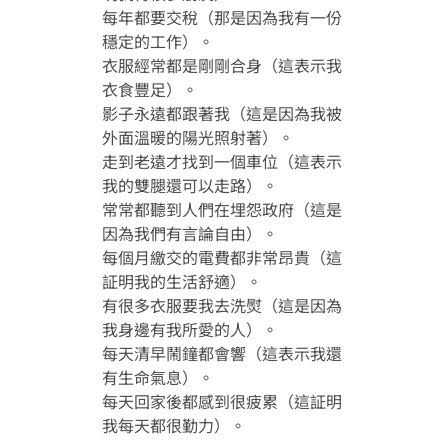
捐助者鸣谢
每年都要交稅（那是因為我有一份
穩定的工作）。
影视廊
其他鸣谢
衣服經常都是剛剛合身（這表示我
繁
衣食豐足）。
媒体报导
为病友打气
影子永遠都跟著我（這是因為我被
简
会员图片集
外面溫暖的陽光照射著）。
走到老遠才找到一個車位（這表示
我的雙腿還可以走路）。
常常都聽到人們在埋怨政府（這是
因為我們有言論自由）。
每個月繳交的電費都非常昂貴（這
証明我的生活舒適）。
有很多衣服要我去洗熨（這是因為
我身邊有我所愛的人）。
每天清早鬧鐘都會響（這表示我還
有生命氣息）。
每天回家後都感到很疲累（這証明
我每天都很勤力）。