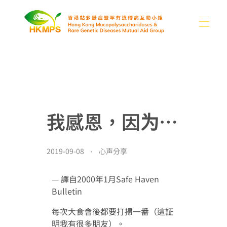
关于我们
香港黏多醣症暨罕有遗传病互助小组
认识醣豆豆
关于我们
我感恩，因为…
我们的困难
支持我们
黏多醣症及罕有病类型
本会消息
2019-09-08
心声分享
分享
其他罕有病资讯
— 譯自2000年1月Safe Haven
媒体
捐款
书籍
联络我们
Bulletin
捐款用途
连结
每次大食會後都要打掃一番（這証
明我有很多朋友）。
简
图片集